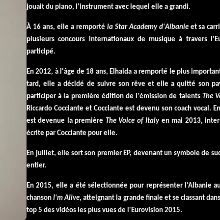
jouait du piano, l'instrument avec lequel elle a grandi.
À 16 ans, elle a remporté
la Star Academy d'Albanie
et sa car
plu
sieurs concours internationaux de musique à travers l'E
participé.
En 2012, à l'âge de 18 ans, Elhaida a remporté le plus import
tard, elle a décidé de suivre son rêve et elle a quitté son pa
participer à la première édition de l'émission de talents
The Vo
Riccardo Cocciante et Cocciante est devenu son coach vocal.
En
est devenue la première
The Voice of Italy
en mai 2013, inte
écrite par Cocciante pour elle.
En juillet, elle sort son premier EP, devenant un symbole de 
entier.
En 2015, elle a été sélectionnée pour représenter l'Albanie a
chanson
I'm Alive
, atteignant la grande finale et se classant dans
top 5 des vidéos les plus vues de l'Eurovision 2015.