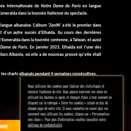
née internationale de
Notre Dame de Paris
en langue
'Esmeralda dans la tournée italienne du spectacle.
 langue albanaise. L'album
'ZanIN'
a été le premier dans
it d'un autre succès d'Elhaida. Au cours des dernières
u'Esmeralda dans la tournée coréenne, à Taïwan, et aussi
 Dame de Paris
. En janvier 2023, Elhaida est l'une des
Stars Albania
, où elle a de nouveau prouvé qu'elle était
s les charts albanais pendant 4 semaines consécutives.
Nous utilisons des cookies pour réaliser des statistiques et
mesurer l'audience du site. Vous pouvez exprimer vos choix en
utilisant les boutons ci-après et changer d’avis à tout moment en
cliquant sur la rubrique « Gérer les cookies » située en bas de
chaque page de notre site. Si vous souhaitez en savoir plus sur
comment nous utilisons les cookies, cliquez sur « Personnaliser
mes choix ». Pour plus d’information, veuillez consulter notre
politique de confidentialité
.