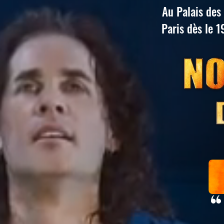
Au Palais des
Paris dès le 
Notre Da
Notre D
Glob