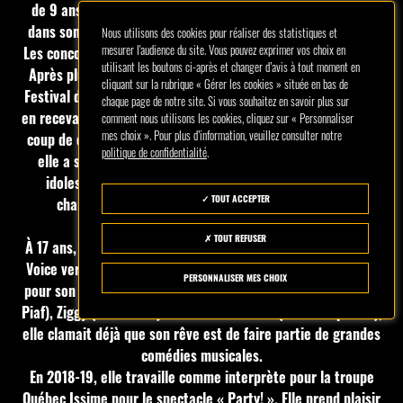
de 9 ans, elle s’applique à parfaire sa formation musicale
dans son parcours scolaire et auprès de plusieurs maîtres.
Nous utilisons des cookies pour réaliser des statistiques et
mesurer l'audience du site. Vous pouvez exprimer vos choix en
Les concours de chant au Québec, Canada, furent nombreux.
utilisant les boutons ci-après et changer d’avis à tout moment en
Après plusieurs premières places, elle s’est démarquée au
cliquant sur la rubrique « Gérer les cookies » située en bas de
Festival de la chanson de Saint-Ambroise comme interprète
chaque page de notre site. Si vous souhaitez en savoir plus sur
en recevant le prix coup de coeur des juges et ensuite le prix
comment nous utilisons les cookies, cliquez sur « Personnaliser
mes choix ». Pour plus d’information, veuillez consulter notre
coup de coeur du public toutes catégories. Pour y parvenir,
politique de confidentialité
.
elle a souvent choisi de chanter les textes d’une de ses
idoles, Luc Plamondon. En 2021, elle remporte le prix
TOUT ACCEPTER
charisme sur scène, cette fois-ci comme autrice-
compositrice-interprète.
TOUT REFUSER
À 17 ans, elle a gagné le coeur des 4 coachs à La Voix 6 (The
Voice version québécoise) et elle choisit Garou. Remarquée
PERSONNALISER MES CHOIX
pour son interprétation unique et théâtrale de Milord (Edith
Piaf), Ziggy (Starmania) et Le columbarium (Pierre Lapointe),
elle clamait déjà que son rêve est de faire partie de grandes
comédies musicales.
En 2018-19, elle travaille comme interprète pour la troupe
Québec Issime pour le spectacle « Party! ». Elle prend plaisir